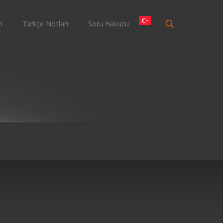
ı
Türkçe Notları
Soru Havuzu