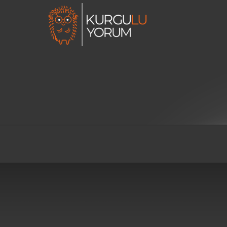
Dinî Değerleri, Geleneğe Duyarlılığı ve
Metafizik Anlayışı Öne Çıkaran Şiir + Video