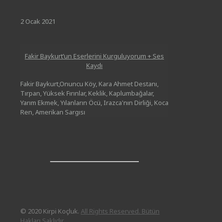
2 Ocak 2021
Fakir Baykurt’un Eserlerini Kurguluyorum + Ses
Kaydı
Fakir Baykurt,Onuncu Köy, Kara Ahmet Destanı,
Tırpan, Yüksek Fırınlar, Keklik, Kaplumbağalar,
Yarım Ekmek, Yılanların Öcü, Irazca'nın Dirliği, Koca
Ren, Amerikan Sargısı
© 2020 Kirpi Koçluk.
All Rights Reserved. Bütün
Hakları Saklıdır.