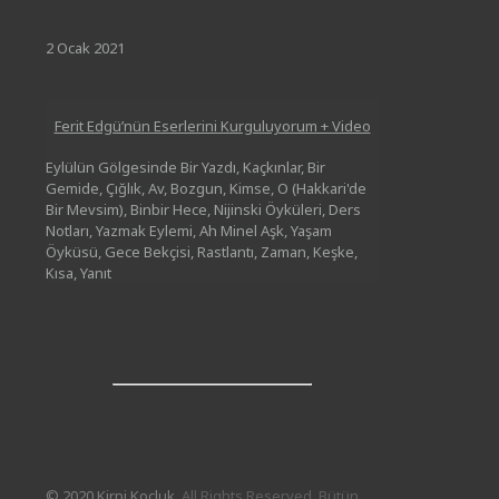
2 Ocak 2021
Ferit Edgü’nün Eserlerini Kurguluyorum + Video
Eylülün Gölgesinde Bir Yazdı, Kaçkınlar, Bir
Gemide, Çığlık, Av, Bozgun, Kimse, O (Hakkari'de
Bir Mevsim), Binbir Hece, Nijinski Öyküleri, Ders
Notları, Yazmak Eylemi, Ah Minel Aşk, Yaşam
Öyküsü, Gece Bekçisi, Rastlantı, Zaman, Keşke,
Kısa, Yanıt
© 2020 Kirpi Koçluk.
All Rights Reserved. Bütün