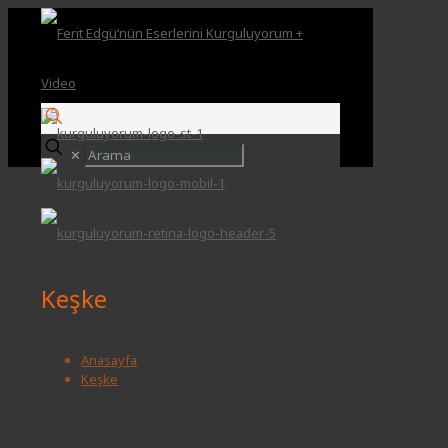
✕
Keşke
Anasayfa
Keşke