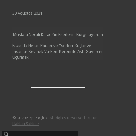
30 Ağustos 2021
Mustafa Necati Karaer’in Eserlerini Kurguluyorum
Mustafa Necati Karaer ve Eserleri, Kuşlar ve
İnsanlar, Sevmek Varken, Kerem ile Aslı, Güvercin
Uçurmak
© 2020 Kirpi Koçluk.
All Rights Reserved. Bütün
Hakları Saklıdır.