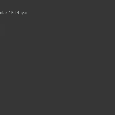
mlar / Edebiyat
ı