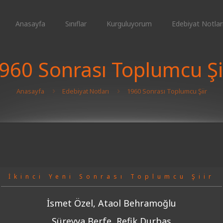
Anasayfa
Sınıflar
Kurguluyorum
Edebiyat Notlar
960 Sonrası Toplumcu Şi
Anasayfa
Edebiyat Notları
1960 Sonrası Toplumcu Şiir
İkinci Yeni Sonrası Toplumcu Şiir
İsmet Özel, Ataol Behramoğlu
Süreyya Berfe, Refik Durbaş