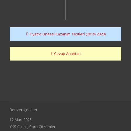
Tiyatro Ünitesi Kazanım Testleri (2019-2020)
Cevap Anahtarı
Benzer içerikler
12 Mart 2025
YKS Çıkmış Soru Çözümleri