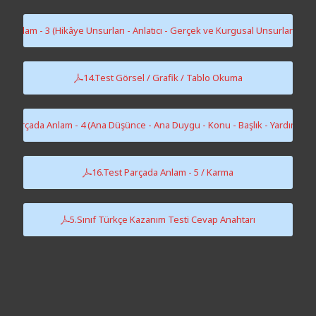
da Anlam - 3 (Hikâye Unsurları - Anlatıcı - Gerçek ve Kurgusal Unsurlar - Met
14.Test Görsel / Grafik / Tablo Okuma
st Parçada Anlam - 4 (Ana Düşünce - Ana Duygu - Konu - Başlık - Yardımcı 
16.Test Parçada Anlam - 5 / Karma
5.Sınıf Türkçe Kazanım Testi Cevap Anahtarı