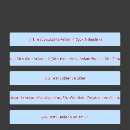
1.Test Sözcükte Anlam-1 (Çok Anlamlılık)
2.Test Sözcükte Anlam - 2 (Sözcükler Arası Anlam İlişkisi - Söz Sanatları)
3.Test Kökler ve Ekler
z Gruplarında Anlam (Kalıplaşmamış Söz Grupları - Deyimler ve Atasözleri -
5.Test Cümlede Anlam - 1