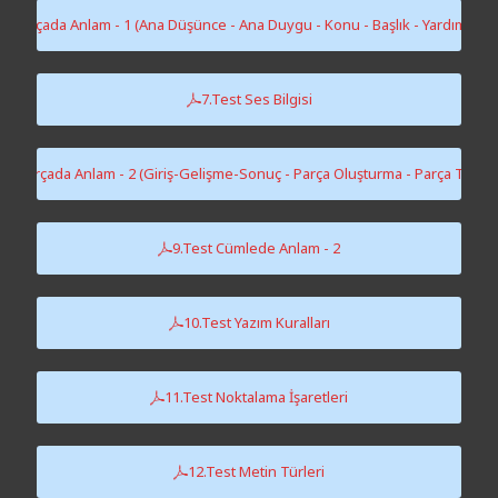
st Parçada Anlam - 1 (Ana Düşünce - Ana Duygu - Konu - Başlık - Yardımcı D
7.Test Ses Bilgisi
est Parçada Anlam - 2 (Giriş-Gelişme-Sonuç - Parça Oluşturma - Parça Tama
9.Test Cümlede Anlam - 2
10.Test Yazım Kuralları
11.Test Noktalama İşaretleri
12.Test Metin Türleri