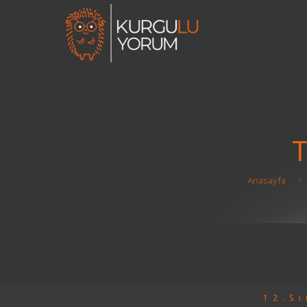
T
Anasayfa
12.Sı