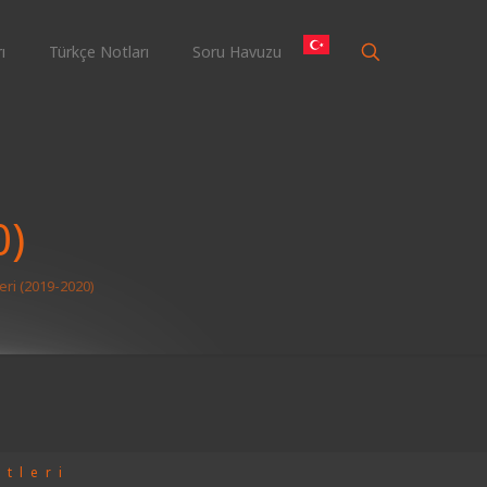
ı
Türkçe Notları
Soru Havuzu
0)
leri (2019-2020)
stleri